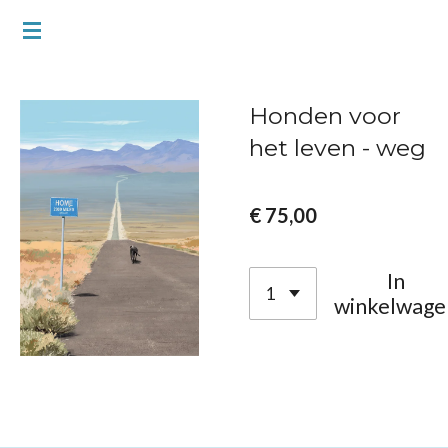
Ga
direct
naar
Honden voor
de
het leven - weg
hoofdinhoud
€ 75,00
In
winkelwage