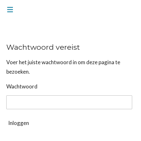
Ga
direct
naar
de
hoofdinhoud
Wachtwoord vereist
Voer het juiste wachtwoord in om deze pagina te
bezoeken.
Wachtwoord
Inloggen