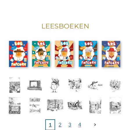
LEESBOEKEN
1
2
3
4