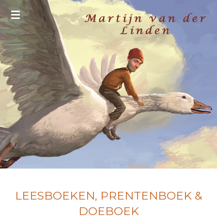
Ga
direct
naar
de
hoofdinhoud
LEESBOEKEN, PRENTENBOEK &
DOEBOEK