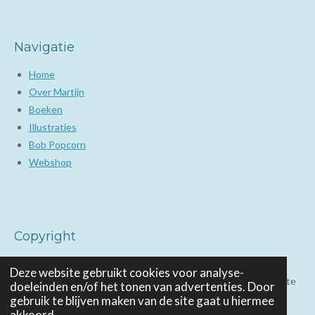
Navigatie
Home
Over Martijn
Boeken
Illustraties
Bob Popcorn
Webshop
Copyright
De werken op deze website zijn auteursrechtelijk beschermd.
Deze website gebruikt cookies voor analyse-
Het is niet toegestaan om deze werken geheel of gedeeltelijk te
doeleinden en/of het tonen van advertenties. Door
gebruiken zonder nadrukkelijke schriftelijke toestemming van
gebruik te blijven maken van de site gaat u hiermee
akkoord.