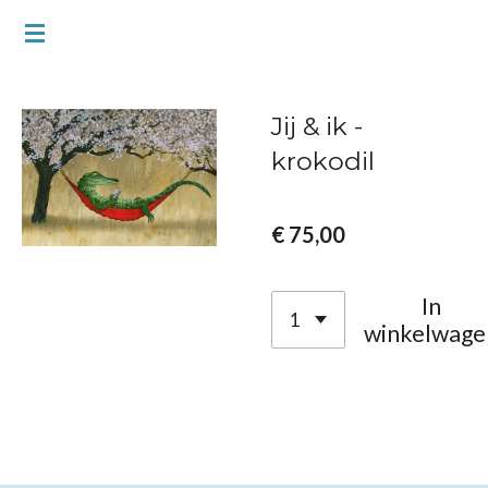
Ga
direct
naar
Jij & ik -
de
krokodil
hoofdinhoud
€ 75,00
In
winkelwage