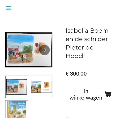
Ga
direct
naar
Isabella Boem
de
en de schilder
hoofdinhoud
Pieter de
Hooch
€ 300,00
In
winkelwagen