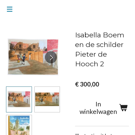
Ga
direct
naar
Isabella Boem
de
en de schilder
hoofdinhoud
Pieter de
Hooch 2
€ 300,00
In
winkelwagen